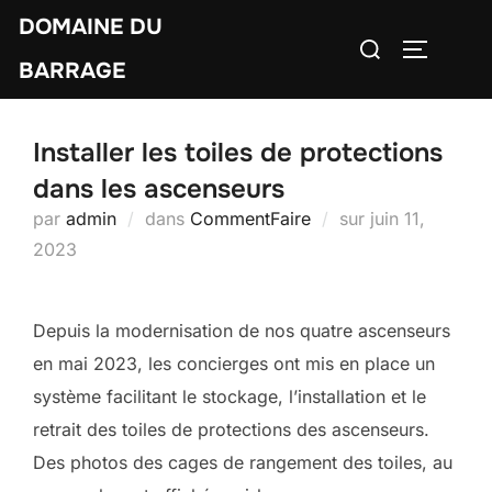
Aller
DOMAINE DU
Rechercher :
au
PERMUTE
BARRAGE
contenu
Installer les toiles de protections
dans les ascenseurs
Publié
par
admin
dans
CommentFaire
sur
juin 11,
le
2023
Depuis la modernisation de nos quatre ascenseurs
en mai 2023, les concierges ont mis en place un
système facilitant le stockage, l’installation et le
retrait des toiles de protections des ascenseurs.
Des photos des cages de rangement des toiles, au