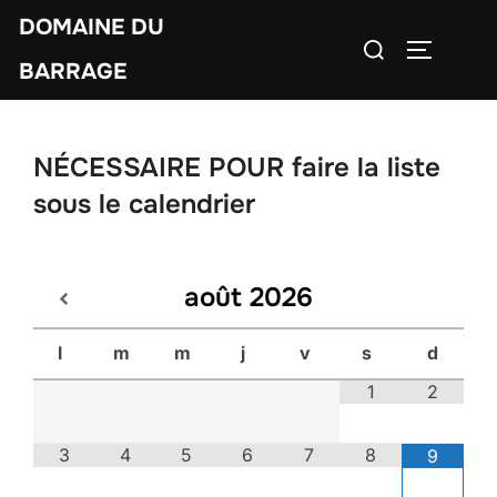
Aller
DOMAINE DU
Rechercher :
au
PERMUTE
BARRAGE
contenu
NÉCESSAIRE POUR faire la liste
sous le calendrier
août
2026
l
m
m
j
v
s
d
1
2
3
4
5
6
7
8
9