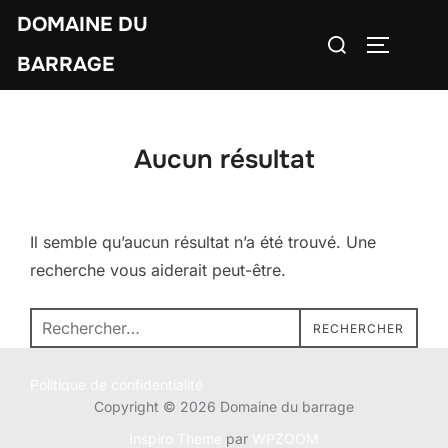
Aller
DOMAINE DU
Rechercher :
au
PERMUTE
BARRAGE
contenu
Aucun résultat
Il semble qu’aucun résultat n’a été trouvé. Une
recherche vous aiderait peut-être.
Recherche
RECHERCHER
pour :
Politique de confidentialité
Copyright © 2026 Domaine du barrage
Inspiro Theme
par
WPZOOM